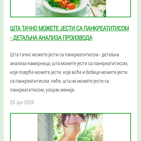
ШТА ТАЧНО МОЖЕТЕ ЈЕСТИ СА ПАНКРЕАТИТИСОМ
- ДЕТАЉНА АНАЛИЗА ПРОИЗВОДА
Шта тачно можете јести са панкреатитисом - детаљна
анализа намирница, шта можете јести са панкреатитисом,
које поврће можете јести, које воће и бобице можете јести
са панкреатитисом, пиће, шта не можете јести са
панкреатитисом, узорак менија.
20 Јул 2026