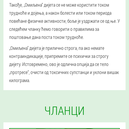
Такође, „Омиљена“ дијета се не може користити током
трудноће и дојења, а након болести или током периода
повећане физичке активности, боље је уздржати се од ње. У
следећем чланку ћемо говорити о правилима за
поштовање дана поста током трудноће.
„Омиљена“ дијета је прилично строга, па ако немате
контраиндикације, припремите се психички за строгу
дијету. Истовремено, ово је одлична опција да се тело
„протресе“, очисти од токсичних супстанци и уклони вишак
килограма.
ЧЛАНЦИ