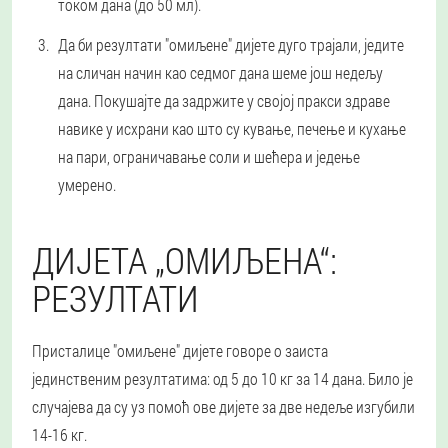
током дана (до 50 мл).
Да би резултати "омиљене" дијете дуго трајали, једите
на сличан начин као седмог дана шеме још недељу
дана. Покушајте да задржите у својој пракси здраве
навике у исхрани као што су кување, печење и кухање
на пари, ограничавање соли и шећера и једење
умерено.
ДИЈЕТА „ОМИЉЕНА“:
РЕЗУЛТАТИ
Присталице "омиљене" дијете говоре о заиста
јединственим резултатима: од 5 до 10 кг за 14 дана. Било је
случајева да су уз помоћ ове дијете за две недеље изгубили
14-16 кг.