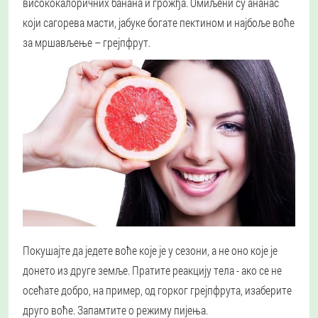
висококалоричних банана и грожђа. Омиљени су ананас
који сагорева масти, јабуке богате пектином и најбоље воће
за мршављење – грејпфрут.
Покушајте да једете воће које је у сезони, а не оно које је
донето из друге земље. Пратите реакцију тела - ако се не
осећате добро, на пример, од горког грејпфрута, изаберите
друго воће. Запамтите о режиму пијења.