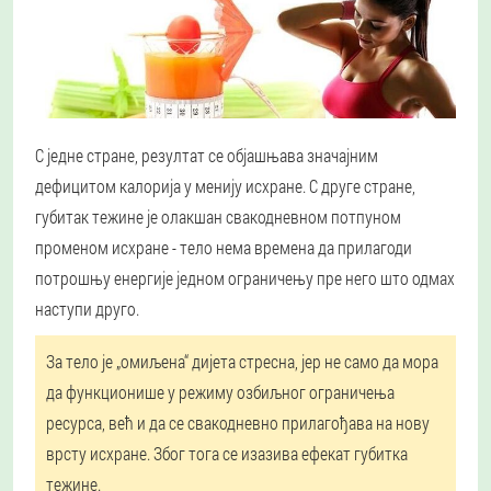
С једне стране, резултат се објашњава значајним
дефицитом калорија у менију исхране. С друге стране,
губитак тежине је олакшан свакодневном потпуном
променом исхране - тело нема времена да прилагоди
потрошњу енергије једном ограничењу пре него што одмах
наступи друго.
За тело је „омиљена“ дијета стресна, јер не само да мора
да функционише у режиму озбиљног ограничења
ресурса, већ и да се свакодневно прилагођава на нову
врсту исхране. Због тога се изазива ефекат губитка
тежине.