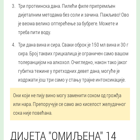
Три протеинска дана.
Пилећи филе припремљен
дијеталним методама без соли и зачина. Пажљиво! Ово
је веома велико оптерећење за бубреге. Можете и
треба пити воду.
Три дана вина и сира.
Сваки оброк је 150 мл вина и 30 г
сира. Број таквих грицкалица је ограничен само вашом
толеранцијом на алкохол. Очигледно, након тако јаког
губитка тежине у претходних девет дана, могуће је
издржати још три само у стању трајне интоксикације.
Они који не пију вино могу заменити соком од грожђа
или нара. Препоручује се само ако киселост желудачног
сока није повећана.
ДИЈЕТА "ОМИЉЕНА" 14