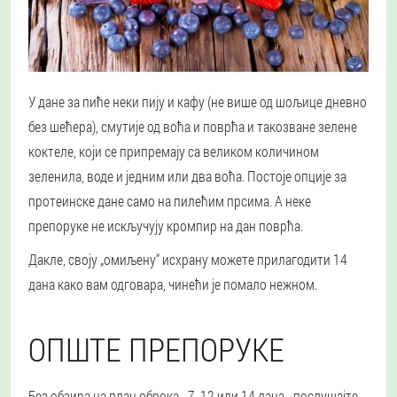
У дане за пиће неки пију и кафу (не више од шољице дневно
без шећера), смутије од воћа и поврћа и такозване зелене
коктеле, који се припремају са великом количином
зеленила, воде и једним или два воћа. Постоје опције за
протеинске дане само на пилећим прсима. А неке
препоруке не искључују кромпир на дан поврћа.
Дакле, своју „омиљену“ исхрану можете прилагодити 14
дана како вам одговара, чинећи је помало нежном.
ОПШТЕ ПРЕПОРУКЕ
Без обзира на план оброка - 7, 12 или 14 дана - послушајте