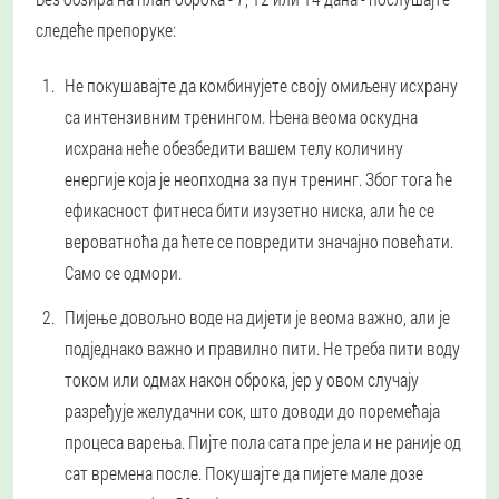
следеће препоруке:
Не покушавајте да комбинујете своју омиљену исхрану
са интензивним тренингом. Њена веома оскудна
исхрана неће обезбедити вашем телу количину
енергије која је неопходна за пун тренинг. Због тога ће
ефикасност фитнеса бити изузетно ниска, али ће се
вероватноћа да ћете се повредити значајно повећати.
Само се одмори.
Пијење довољно воде на дијети је веома важно, али је
подједнако важно и правилно пити. Не треба пити воду
током или одмах након оброка, јер у овом случају
разређује желудачни сок, што доводи до поремећаја
процеса варења. Пијте пола сата пре јела и не раније од
сат времена после. Покушајте да пијете мале дозе