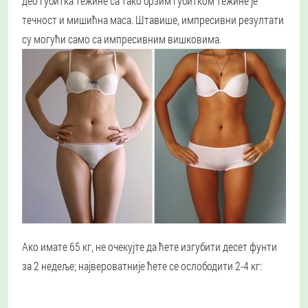
део губитка тежине са тако брзим губитком тежине је
течност и мишићна маса. Штавише, импресивни резултати
су могући само са импресивним вишковима.
Ако имате 65 кг, не очекујте да ћете изгубити десет фунти
за 2 недеље; највероватније ћете се ослободити 2-4 кг: