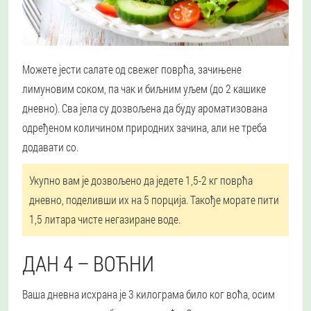
Можете јести салате од свежег поврћа, зачињене
лимуновим соком, па чак и биљним уљем (до 2 кашике
дневно). Сва јела су дозвољена да буду ароматизована
одређеном количином природних зачина, али не треба
додавати со.
Укупно вам је дозвољено да једете 1,5-2 кг поврћа
дневно, поделивши их на 5 порција. Такође морате пити
1,5 литара чисте негазиране воде.
ДАН 4 – ВОЋНИ
Ваша дневна исхрана је 3 килограма било ког воћа, осим