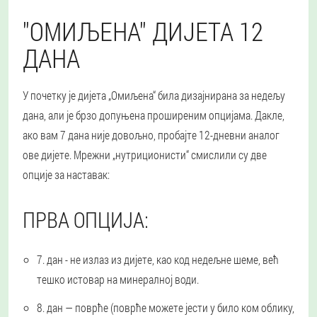
"ОМИЉЕНА" ДИЈЕТА 12
ДАНА
У почетку је дијета „Омиљена“ била дизајнирана за недељу
дана, али је брзо допуњена проширеним опцијама. Дакле,
ако вам 7 дана није довољно, пробајте 12-дневни аналог
ове дијете. Мрежни „нутриционисти“ смислили су две
опције за наставак:
ПРВА ОПЦИЈА:
7. дан
- не излаз из дијете, као код недељне шеме, већ
тешко истовар на минералној води.
8. дан
— поврће (поврће можете јести у било ком облику,