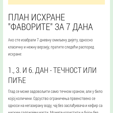
ПЛАН ИСХРАНЕ
"ФАВОРИТЕ" ЗА 7 ДАНА
Ако сте изабрали 7-дневну омиљену дијету, односно
класичну и нежну верзију, пратите следећи распоред
исхране:
1., 3. И 6. ДАН - ТЕЧНОСТ ИЛИ
ПИЋЕ
Глад се може задовољити само течном храном, али у било
којој количини. Одсуство ограничења првенствено се
односи на негазирану воду, чај без заслађивача и кефир са
ниским садржајем масти. Можете користити и бујон без