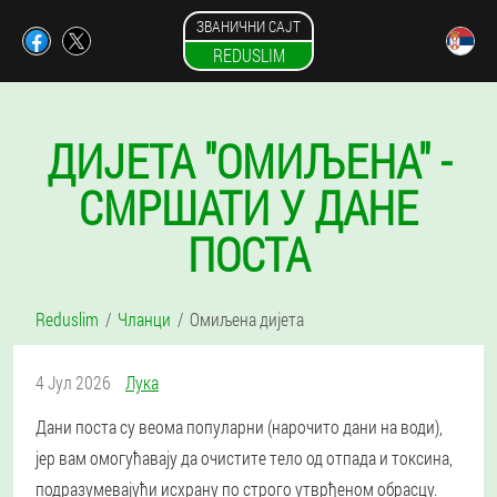
ЗВАНИЧНИ САЈТ
REDUSLIM
ДИЈЕТА "ОМИЉЕНА" -
СМРШАТИ У ДАНЕ
ПОСТА
Reduslim
Чланци
Омиљена дијета
4 Јул 2026
Лука
Дани поста су веома популарни (нарочито дани на води),
јер вам омогућавају да очистите тело од отпада и токсина,
подразумевајући исхрану по строго утврђеном обрасцу.