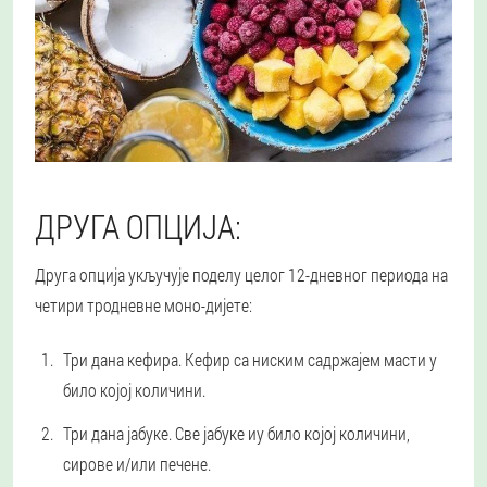
ДРУГА ОПЦИЈА:
Друга опција укључује поделу целог 12-дневног периода на
четири тродневне моно-дијете:
Три дана кефира.
Кефир са ниским садржајем масти у
било којој количини.
Три дана јабуке.
Све јабуке иу било којој количини,
сирове и/или печене.