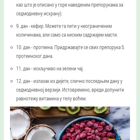
као што је описано у горе наведеним препорукама за
седмодневну исхрану).
9. дан
- кефир. Можете га пити у неограниченим
количинама, али само са ниским садржајем масти.
10. дан
- протеина. Придржавајте се свих препорука 5.
протеинског дана.
11. дан
- искључиво на зелени чај.
12. дан
- излазак из дијете, слично последњем дану у
седмодневној верзији. Истовремено, вреди допунити
равнотежу витамина у телу воћем.