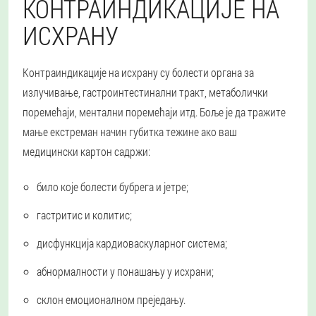
КОНТРАИНДИКАЦИЈЕ НА
ИСХРАНУ
Контраиндикације на исхрану су болести органа за
излучивање, гастроинтестинални тракт, метаболички
поремећаји, ментални поремећаји итд. Боље је да тражите
мање екстреман начин губитка тежине ако ваш
медицински картон садржи:
било које болести бубрега и јетре;
гастритис и колитис;
дисфункција кардиоваскуларног система;
абнормалности у понашању у исхрани;
склон емоционалном преједању.