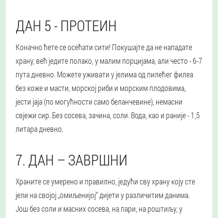
ДАН 5 - ПРОТЕИН
Коначно ћете се осећати сити! Покушајте да не нападате
храну, већ једите полако, у малим порцијама, али често - 6-7
пута дневно. Можете уживати у јелима од пилећег филеа
без коже и масти, морској риби и морским плодовима,
јести јаја (по могућности само беланчевине), немасни
свјежи сир. Без сосева, зачина, соли. Вода, као и раније - 1,5
литара дневно.
7. ДАН – ЗАВРШНИ
Храните се умерено и правилно, једући сву храну коју сте
јели на својој „омиљенијој“ дијети у различитим данима.
Још без соли и масних сосева, на пари, на роштиљу, у