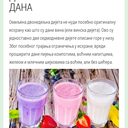
ДАНА
Омиљена двонедељна дијета не нуди посебно оригиналну
исхрану као што су дани вина (или винска дијета). Ово су
једноставно две седмодневне дијете описане горе у низу.
Због посебног трајања ограничења у исхрани, вреди
проширити дане пијења компотима, воћним напитцима,
желеом и млечним шејковима са воћем, али без шећера.