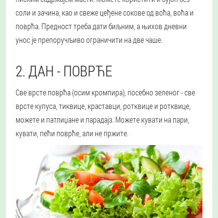
соли и зачина, као и свеже цеђене сокове од воћа, воћа и
поврћа. Предност треба дати биљним, а њихов дневни
унос је препоручљиво ограничити на две чаше.
2. ДАН - ПОВРЋЕ
Све врсте поврћа (осим кромпира), посебно зеленог - све
врсте купуса, тиквице, краставци, ротквице и ротквице,
можете и патлиџане и парадајз. Можете кувати на пари,
кувати, пећи поврће, али не пржите.