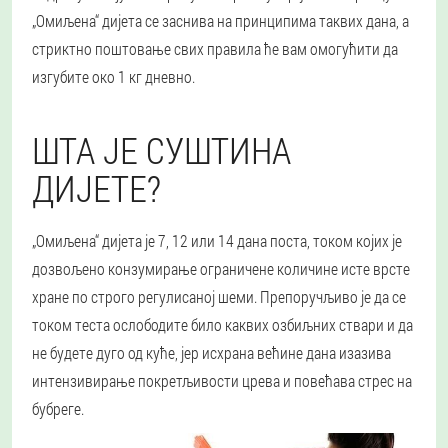
„Омиљена“ дијета се заснива на принципима таквих дана, а
стриктно поштовање свих правила ће вам омогућити да
изгубите око 1 кг дневно.
ШТА ЈЕ СУШТИНА
ДИЈЕТЕ?
„Омиљена“ дијета је 7, 12 или 14 дана поста, током којих је
дозвољено конзумирање ограничене количине исте врсте
хране по строго регулисаној шеми. Препоручљиво је да се
током теста ослободите било каквих озбиљних ствари и да
не будете дуго од куће, јер исхрана већине дана изазива
интензивирање покретљивости црева и повећава стрес на
бубреге.