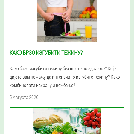
КАКО БРЗО ИЗГУБИТИ ТЕЖИНУ?
Како брзо изгубити тежину без штете по здравље? Које
дијете вам помажу да интензивно изгубите тежину? Како
комбиновати исхрану и вежбање?
5 Августа 2026