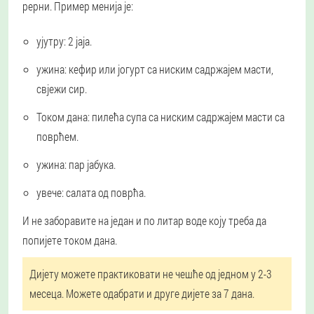
рерни. Пример менија је:
ујутру:
2 јаја.
ужина:
кефир или јогурт са ниским садржајем масти,
свјежи сир.
Током дана:
пилећа супа са ниским садржајем масти са
поврћем.
ужина:
пар јабука.
увече:
салата од поврћа.
И не заборавите на један и по литар воде коју треба да
попијете током дана.
Дијету можете практиковати не чешће од једном у 2-3
месеца. Можете одабрати и друге дијете за 7 дана.